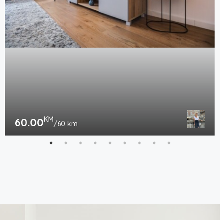
KM
60.00
/60 km
Apartman Ana
171, Bulevar vojvode Stepe Stepanovića, Starčevica - Grozdovi, Banja Luka, Grad Banja Luka, Republika Srpska, 78000, Bosna i Hercegovina
1
1
3
Stan na dan