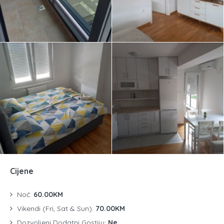
Cijene
Noć:
60.00KM
Vikendi (Fri, Sat & Sun):
70.00KM
Dozvoljeni Dodatni Gostiju:
Ne