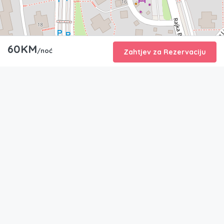
60KM
/noć
Zahtjev za Rezervaciju