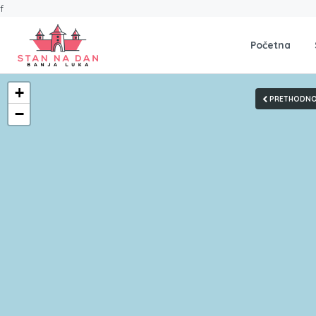
f
Početna
+
PRETHODN
−