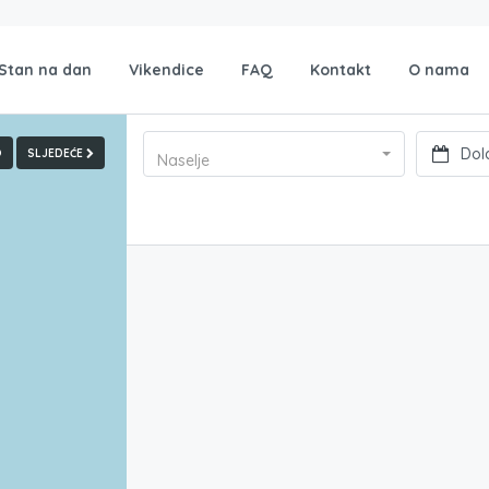
Stan na dan
Vikendice
FAQ
Kontakt
O nama
O
SLJEDEĆE
Naselje