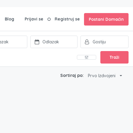
Blog
Prijavi se
Registruj se
Postani Domaćin
Traži
Sortiraj po:
Prvo Izdvojeni