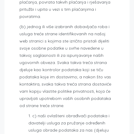
plaćanja, povrata takvih plaćanja i rješavanja
pritužbi i upita u vezi s tim plaćanjima i
povratima.
(b) jednog ili više izabranih dobavljača roba i
usluga treće strane identifikovanih na našoj
web stranici s kojima ste izričito pristali dijeliti
svoje osobne podatke u svrhe navedene u
takvoj saglasnosti ili za ispunjavanje naših
ugovornih obveza. Svaka takva treća strana
djeluje kao kontrolor podataka koji se tiču ​​
podataka koje im dostavimo; a nakon što vas
kontaktira, svaka takva treća strana dostaviće
vam kopiju vlastite politike privatnosti, koja će
upravljati upotrebom vaših osobnih podataka
od strane treće strane.
c) naši ovlašteni obrađivači podataka i
davatelji usluga za pružanje određenih
usluga obrade podataka za nas (djeluju