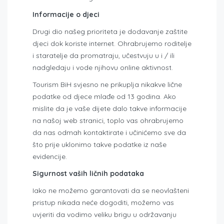
Informacije o djeci
Drugi dio našeg prioriteta je dodavanje zaštite
djeci dok koriste internet. Ohrabrujemo roditelje
i staratelje da promatraju, učestvuju u i / ili
nadgledaju i vode njihovu online aktivnost.
Tourism BiH svjesno ne prikuplja nikakve lične
podatke od djece mlađe od 13 godina. Ako
mislite da je vaše dijete dalo takve informacije
na našoj web stranici, toplo vas ohrabrujemo
da nas odmah kontaktirate i učinićemo sve da
što prije uklonimo takve podatke iz naše
evidencije.
Sigurnost vaših ličnih podataka
Iako ne možemo garantovati da se neovlašteni
pristup nikada neće dogoditi, možemo vas
uvjeriti da vodimo veliku brigu u održavanju