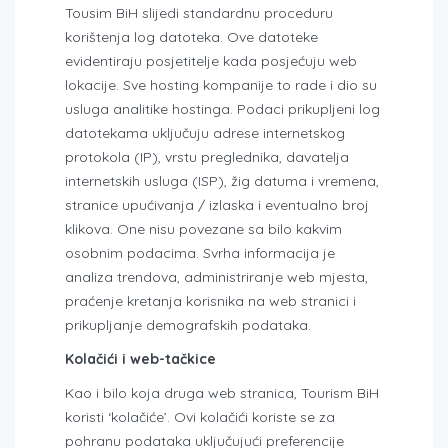
Tousim BiH slijedi standardnu ​​proceduru
korištenja log datoteka. Ove datoteke
evidentiraju posjetitelje kada posjećuju web
lokacije. Sve hosting kompanije to rade i dio su
usluga analitike hostinga. Podaci prikupljeni log
datotekama uključuju adrese internetskog
protokola (IP), vrstu preglednika, davatelja
internetskih usluga (ISP), žig datuma i vremena,
stranice upućivanja / izlaska i eventualno broj
klikova. One nisu povezane sa bilo kakvim
osobnim podacima. Svrha informacija je
analiza trendova, administriranje web mjesta,
praćenje kretanja korisnika na web stranici i
prikupljanje demografskih podataka.
Kolačići i web-tačkice
Kao i bilo koja druga web stranica, Tourism BiH
koristi ‘kolačiće’. Ovi kolačići koriste se za
pohranu podataka uključujući preferencije