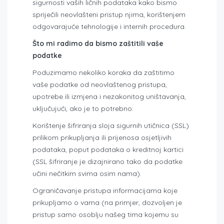
sigurnosti vaših ličnih podataka kako bismo
spriječili neovlašteni pristup njima, korištenjem
odgovarajuće tehnologije i internih procedura.
Što mi radimo da bismo zaštitili vaše
podatke
Poduzimamo nekoliko koraka da zaštitimo
vaše podatke od neovlaštenog pristupa,
upotrebe ili izmjena i nezakonitog uništavanja,
uključujući, ako je to potrebno:
Korištenje šifriranja sloja sigurnih utičnica (SSL)
prilikom prikupljanja ili prijenosa osjetljivih
podataka, poput podataka o kreditnoj kartici
(SSL šifriranje je dizajnirano tako da podatke
učini nečitkim svima osim nama).
Ograničavanje pristupa informacijama koje
prikupljamo o vama (na primjer, dozvoljen je
pristup samo osoblju našeg tima kojemu su